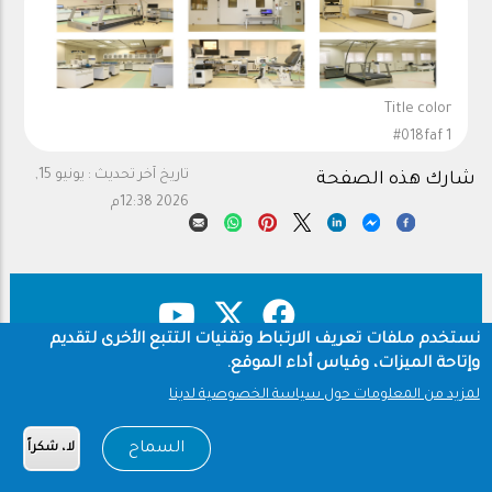
Title color
#018faf 1
تاريخ آخر تحديث :
يونيو 15,
شارك هذه الصفحة
2026 12:38م
نستخدم ملفات تعريف الارتباط وتقنيات التتبع الأخرى لتقديم
وإتاحة الميزات، وقياس أداء الموقع.
حقوق النشر
سياسة الخصوصية
Footer
لمزيد من المعلومات حول سياسة الخصوصية لدينا
شروط الاستخدام
السماح
لا، شكراً
Copyright © 1960-2026 جامعة الملك سعود