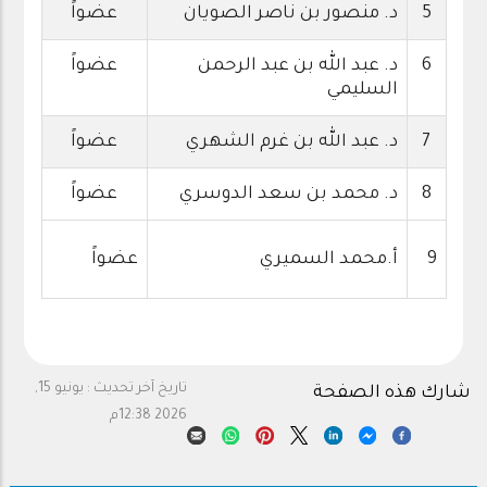
5
د. منصور بن ناصر الصويان
عضواً
6
د. عبد الله بن عبد الرحمن
عضواً
السليمي
7
د. عبد الله بن غرم الشهري
عضواً
8
د. محمد بن سعد الدوسري
عضواً
9
أ.محمد السميري
عضواً
تاريخ آخر تحديث :
يونيو 15,
شارك هذه الصفحة
2026 12:38م