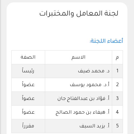
لجنة المعامل والمختبرات
أعضاء اللجنة:
م
الاسم
الصفة
1
د. محمد ضيف
رئيساً
2
أ.د. محمود يوسف
عضواً
3
أ. فؤاد بن عبدالفتاح جان
عضواً
4
أ. هيفاء بن حمود الصالح
عضواً
5
أ. يزيد السيف
مقرراً