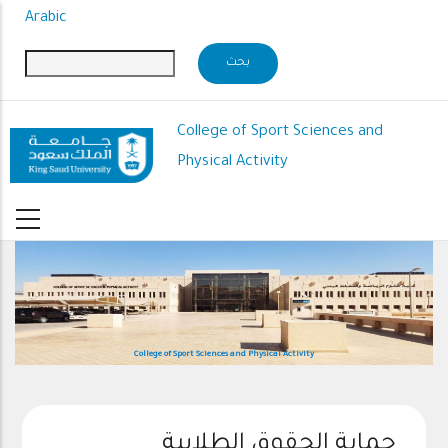
Skip
Arabic
to
main
content
College of Sport Sciences and
Physical Activity
College of Sport Sciences and Physical Activity
حماية الحقوق الطلابية